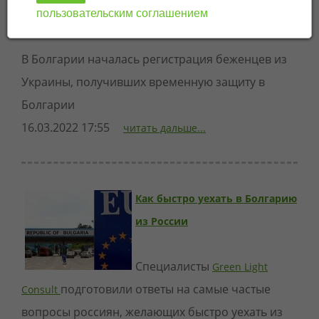
пользовательским соглашением
Болгарии
В Болгарии началась регистрация беженцев из
Украины, получивших временную защиту в
Болгарии
16.03.2022 17:55
читать дальше...
Как быстро уехать в Болгарию
из России
Специалисты
Green Light
подготовили ответы на самые частые
Consult
вопросы россиян, желающих быстро уехать из