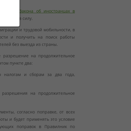
зменении
Закона об иностранцах в
ступили в силу.
играции и трудовой мобильности, в
ости и получить на поиск работы
телей без выезда из страны.
ие разрешение на продолжительное
том пункте два:
о налогам и сборам за два года,
е разрешения на продолжительное
менты, согласно поправке, от всех
боты и будет применять это условие
твующих поправок в Правилник по