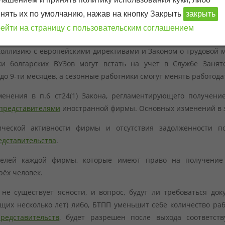
нять их по умолчанию, нажав на кнопку Закрыть
закрыть
каз Президента Болгарии о принятии законопроекта об и
ейти на страницу с пользовательским соглашением
 опубликован в Държавен вестник, и соответственно поправки в
коллизию с европейскими директивами и Законом о трудовой м
ки болгарских ВУЗов могут встать на учет в Службе Занят
о 9-ти месяцев, а сезонные работники смогут менять работода
менения в п.6 ст24(1) Закона, регламентирующего получен
представителями
иностранной фирмы. Основных изменений в э
ической активности фирмы и отсутствия задолженности п
едставительства
.
ителей каждой фирмы, которые имеют право на получени
ёх человек.
е существует ясности, и вопрос, будут ли требоваться доку
ющих несколько лет) либо, БТПП уменьшит себе количество ра
редставительств
, будет разрешен после выхода соответс