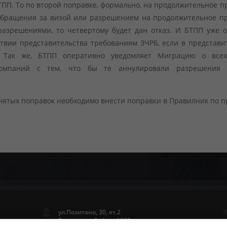
П. То по второй поправке, формально, на продолжительное п
т обращения за визой или разрешением на продолжительное п
разрешениями, то четвертому будет дан отказ. И БТПП уже 
ствии представительства требованиям ЗЧРБ, если в представи
и. Так же, БТПП оперативно уведомляет Миграцию о всех
 компаний с тем, что бы те аннулировали разрешения 
ятых поправок необходимо внести поправки в Правилник по 
ул.Позитано, 30, ет.2
Болгария, г.София, 1000