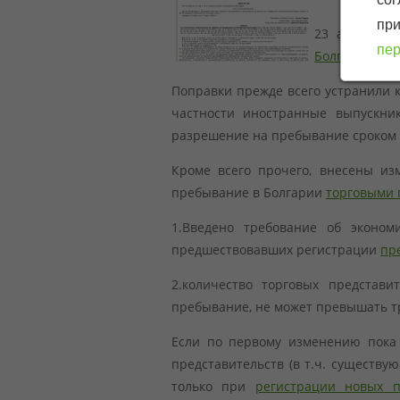
при
23 апреля у
пер
Болгарии
был
Поправки прежде всего устранили 
частности иностранные выпускни
разрешение на пребывание сроком д
Кроме всего прочего, внесены из
пребывание в Болгарии
торговыми 
1.Введено требование об эконом
предшествовавших регистрации
пр
2.количество торговых представ
пребывание, не может превышать тр
Если по первому изменению пока н
представительств (в т.ч. существу
только при
регистрации новых п