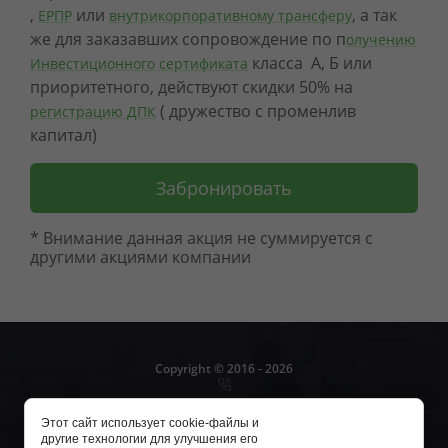
,
или
, а так
ЕРПР
внутрикорпоративному трансферу
же для заказавших сопровождение по п
олучению
класса А, Б или
Инвестиционного сертификата
приоритетного, действуют скидки 50% на
( дружество с променлив
регистрацию ДПК
капитал)
Забронировать
* Внимание данная акция не суммируется с
ул.Позитано, 30, ет.2
Болгария, г.София, 1000
другими акциями компании
Copyright © 2016 - 2026
+359 88 325 3000
Этот сайт использует cookie-файлы и
другие технологии для улучшения его