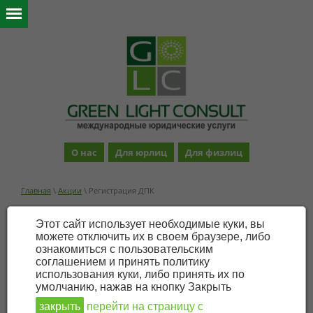
О нас
Для юрлиц
Для физлиц
Главная
\
Акции
\ Регистрация ДПК
Регистрация ДПК
Этот сайт использует необходимые куки, вы
можете отключить их в своем браузере, либо
ознакомиться с пользовательским
соглашением и принять политику
использования куки, либо принять их по
умолчанию, нажав на кнопку Закрыть
закрыть
перейти на страницу с